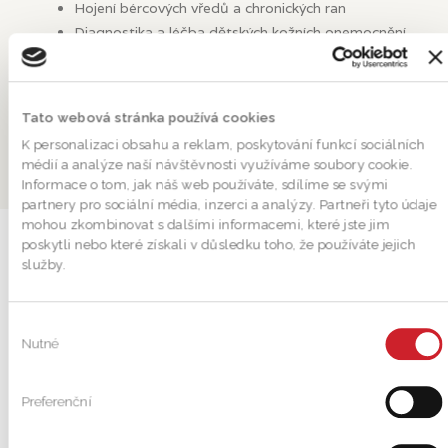
Hojení bércových vředů a chronických ran
Diagnostika a léčba dětských kožních onemocnění
a vrozených kožních útvarů
Biologická léčba chronických kožních onemocnění
(lupénka, ekzém, chronická kopřivka, hidradenitis
suppurativa)
Tato webová stránka používá cookies
K personalizaci obsahu a reklam, poskytování funkcí sociálních
médií a analýze naší návštěvnosti využíváme soubory cookie.
Informace o tom, jak náš web používáte, sdílíme se svými
partnery pro sociální média, inzerci a analýzy. Partneři tyto údaje
mohou zkombinovat s dalšími informacemi, které jste jim
poskytli nebo které získali v důsledku toho, že používáte jejich
služby.
V
Nutné
ý
KOREKTIVNÍ DERMATOLOGIE
b
ě
Preferenční
Aplikace neurotoxinu (řešení vrásek)
r
Aplikace kyseliny hyaluronové (řešení vrásek
s