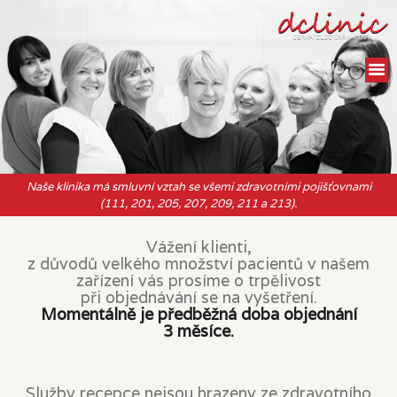
O NÁS
NAŠE SLUŽBY
CENÍK
KONTAKT
Naše klinika má smluvní vztah se všemi zdravotními pojišťovnami
(111, 201, 205, 207, 209, 211 a 213).
Vážení klienti,
z důvodů velkého množství pacientů v našem
zařízení vás prosíme o trpělivost
při objednávání se na vyšetření.
Momentálně je předběžná doba objednání
3 měsíce.
Služby recepce nejsou hrazeny ze zdravotního